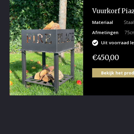
Vuurkorf Pia
Materiaal
Staal
Afmetingen
75cm 
Uit voorraad l
€
450,00
Bekijk het pro