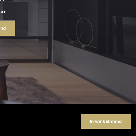
aar
and
In winkelmand