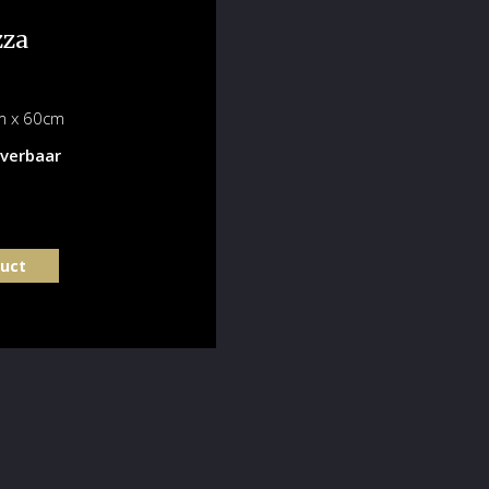
zza
x 60cm
everbaar
duct