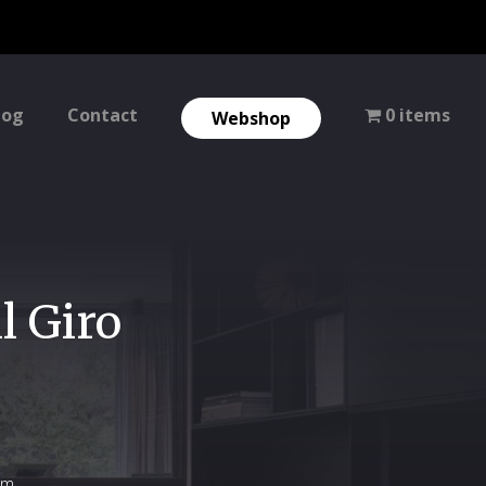
log
Contact
0 items
Webshop
l Giro
cm