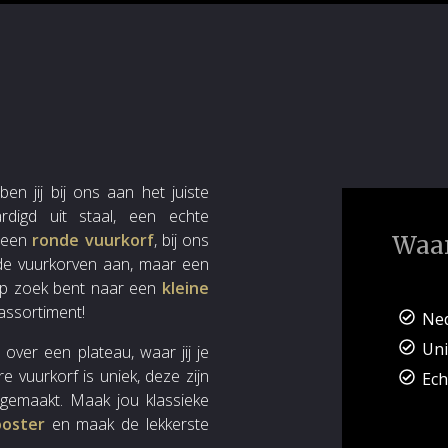
n jij bij ons aan het juiste
rdigd uit staal, een echte
 een
ronde vuurkorf
, bij ons
Waar
nde vuurkorven aan, maar een
 op zoek bent naar een
kleine
assortiment!
Ned
Un
over een plateau, waar jij je
 vuurkorf is uniek, deze zijn
Ec
emaakt. Maak jou klassieke
rooster
en maak de lekkerste