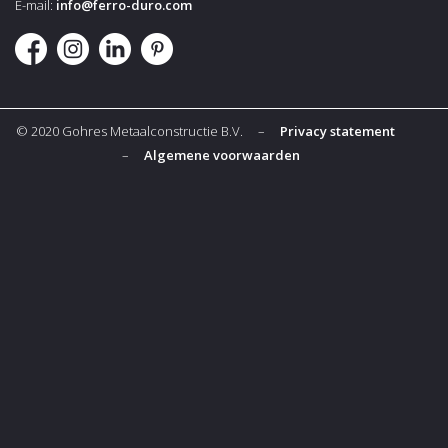
E-mail:
info@ferro-duro.com
© 2020 Gohres Metaalconstructie B.V. –
Privacy statement
–
Algemene voorwaarden