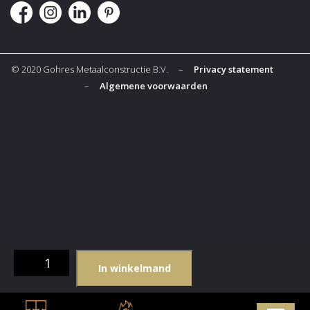
© 2020 Gohres Metaalconstructie B.V. –
Privacy statement
–
Algemene voorwaarden
Ferro
In winkelmand
Duro
Collezione