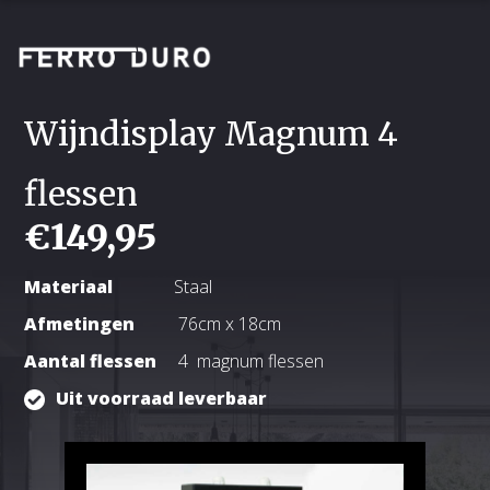
Wijndisplay Magnum 4
flessen
€
149,95
Materiaal
Staal
Afmetingen
76
cm x 18cm
Aantal flessen
4 magnum flessen
Uit voorraad leverbaar