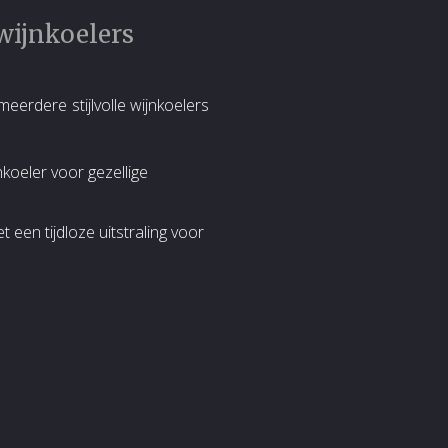
wijnkoelers
eerdere stijlvolle wijnkoelers
koeler voor gezellige
 een tijdloze uitstraling voor