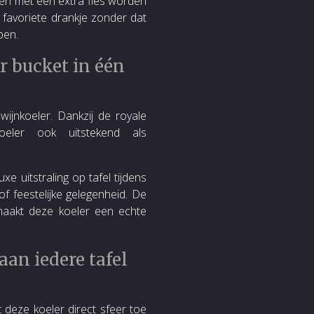
men met een extra fles worden
 favoriete drankje zonder dat
pen.
 bucket in één
ijnkoeler. Dankzij de royale
koeler ook uitstekend als
xe uitstraling op tafel tijdens
of feestelijke gelegenheid. De
 maakt deze koeler een echte
aan iedere tafel
 deze koeler direct sfeer toe