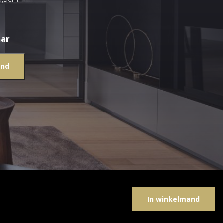
aar
and
In winkelmand