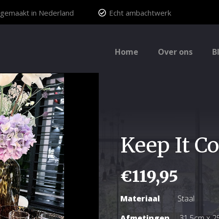
gemaakt in Nederland
Echt ambachtwerk
Home
Over ons
B
Keep It C
€
119,95
Materiaal
Staal
Afmetingen
31,5cm x 2