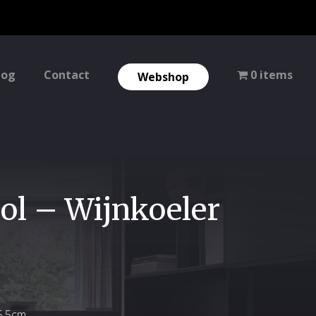
log
Contact
0 items
Webshop
ool – Wijnkoeler
5,5cm