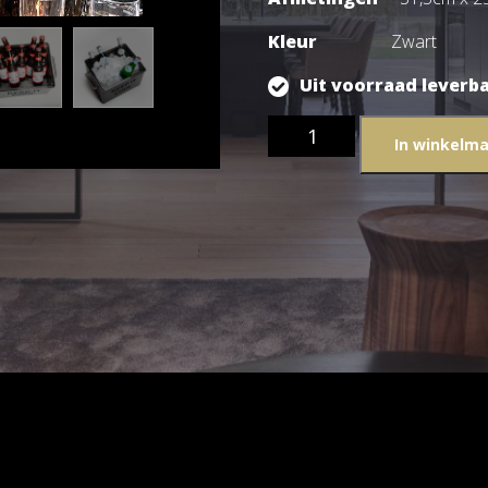
Kleur
Zwart
Uit voorraad leverb
Keep
In winkelm
It
Cool
–
Wijnkoeler
aantal