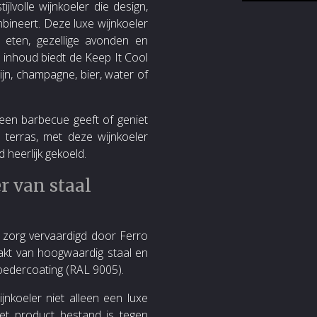
jlvolle wijnkoeler die design,
bineert. Deze luxe wijnkoeler
 eten, gezellige avonden en
 inhoud biedt de Keep It Cool
jn, champagne, bier, water of
 een barbecue geeft of geniet
erras, met deze wijnkoeler
 heerlijk gekoeld.
 van staal
zorg vervaardigd door Ferro
akt van hoogwaardig staal en
edercoating (RAL 9005).
nkoeler niet alleen een luxe
het product bestand is tegen