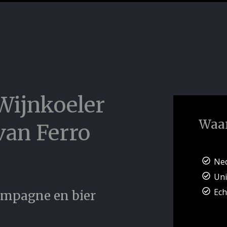
 Wijnkoeler
Waar
van Ferro
Ned
Un
Ec
ampagne en bier