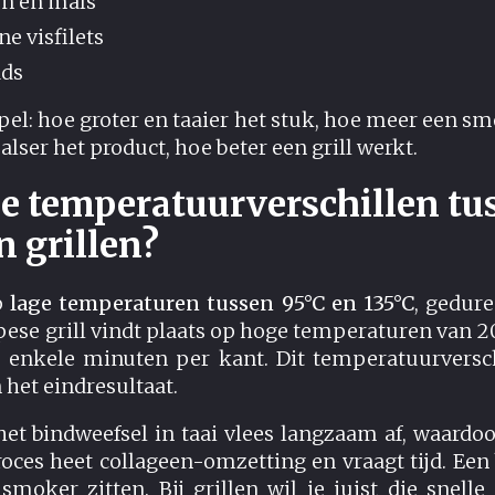
en en maïs
e visfilets
ads
pel: hoe groter en taaier het stuk, hoe meer een s
lser het product, hoe beter een grill werkt.
de temperatuurverschillen tu
 grillen?
p
lage temperaturen tussen 95°C en 135°C
, gedur
pese grill vindt plaats op hoge temperaturen van 
 enkele minuten per kant. Dit temperatuurversch
 het eindresultaat.
et bindweefsel in taai vlees langzaam af, waardoo
roces heet collageen-omzetting en vraagt tijd. Een 
smoker zitten. Bij grillen wil je juist die snelle 