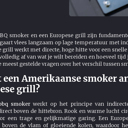
Q smoker en een Europese grill zijn fundamente
gaart vlees langzaam op lage temperatuur met indi
 grill werkt met directe, hoge hitte voor een snell
olledig af van wat je wilt bereiden en hoeveel tijd je
meest gestelde vragen over het verschil tussen sm
 een Amerikaanse smoker a
se grill?
bbq smoker
werkt op het principe van indirecte
direct boven de hittebron. Rook en warme lucht c
oor een trage en gelijkmatige garing. Een Europes
ct boven de vlam of gloeiende kolen, waardoor he