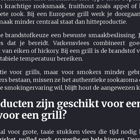
n krachtige rooksmaak, fruithout zoals appel of 
oete rook. Bij een Europese grill werk je doorgaa
smaak minder centraal staat dan hitteproductie.
de brandstofkeuze een bewuste smaakbeslissing. J
es dat je bereidt. Varkensvlees combineert go
 van eiken of hickory. Bij een grill is de brandstof v
 stabiele temperatuur bereiken.
ie voor grills, maar voor smokers minder gebr
rs bestaan, missen ze het authentieke rookaroma d
ge smokingervaring wil, blijft hout de aangewezen 
ducten zijn geschikt voor e
oor een grill?
al voor grote, taaie stukken vlees die tijd nodi
risket, pulled pork, spareribs en hele kippen
. Dez