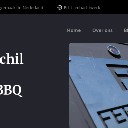
gemaakt in Nederland
Echt ambachtwerk
Home
Over ons
B
chil
BBQ
?