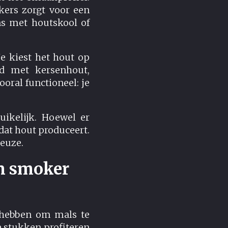
kers zorgt voor een
ns met houtskool of
e kiest het hout op
ed met kersenhout,
ooral functioneel: je
uikelijk. Hoewel er
at hout produceert.
keuze.
en smoker
g hebben om mals te
e stukken profiteren