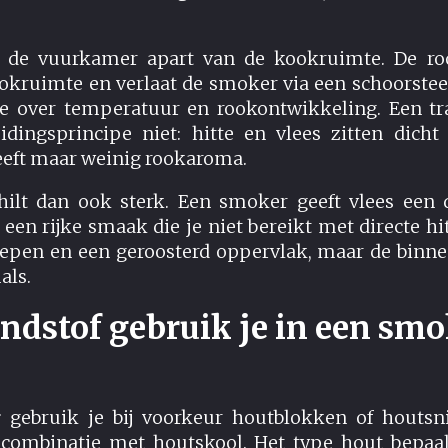
t de vuurkamer apart van de kookruimte. De ro
okruimte en verlaat de smoker via een schoorsteen
ole over temperatuur en rookontwikkeling. Een tr
eidingsprincipe niet: hitte en vlees zitten dicht
eeft maar weinig rookaroma.
chilt dan ook sterk. Een smoker geeft vlees een 
een rijke smaak die je niet bereikt met directe hitt
trepen en een geroosterd oppervlak, maar de binn
als.
ndstof gebruik je in een smo
r
gebruik je bij voorkeur houtblokken of houtsn
 combinatie met houtskool. Het type hout bepaal