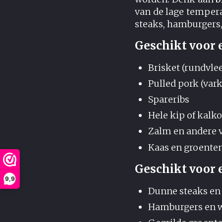
van de lage tempera
steaks, hamburgers, 
Geschikt voor
Brisket (rundvle
Pulled pork (var
Spareribs
Hele kip of kalk
Zalm en andere v
Kaas en groenten
Geschikt voor e
9,9
Dunne steaks en
Hamburgers en w