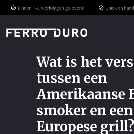
Binnen 1-3 werkdagen geleverd
Uniek en hand
Wat is het vers
tussen een
Amerikaanse 
smoker en een
Europese grill