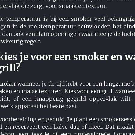
pervlak die zorgt voor smaak en textuur.
 temperatuur is bij een smoker veel belangrijker
en in de rooktemperatuur beïnvloeden het eindr
 dan ook ventilatieopeningen waarmee je de luc
wkeurig regelt.
ies je voor een smoker en 
rill?
smoker
wanneer je de tijd hebt voor een langzame 
en en malse texturen. Kies voor een grill wanneer 
eidt, of een knapperig gegrild oppervlak wilt.
welk apparaat het beste past.
oorbereiding en geduld. Je plant een smokersessie
f en reserveert een halve dag of meer. Dat maakt 
-bbq, een feestje of een professionele horeca