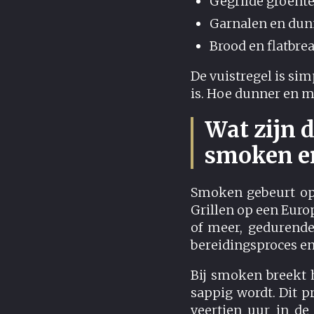
Gegrilde groent
Garnalen en dunn
Brood en flatbre
De vuistregel is sim
is. Hoe dunner en ma
Wat zijn 
smoken en
Smoken gebeurt o
Grillen op een Euro
of meer, gedurende
bereidingsproces en
Bij smoken breekt h
sappig wordt. Dit p
veertien uur in de 