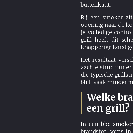
buitenkant.
Bij een smoker zi
opening naar de ko
je volledige contr
grill heeft dit sch
knapperige korst g
Het resultaat vers
zachte structuur en 
die typische grills
blijft vaak minder m
Welke bra
een grill?
In een
bbq smoke
brandstof, soms in