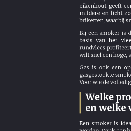
eikenhout geeft ee
mildere en licht z
briketten, waarbij 
Bij een smoker is 
basis van het vle
rundvlees profiteert
wilt snel een hoge,
Gas is ook een opt
gasgestookte smoke
Voor wie de volledi
Welke pro
en welke v
Een smoker is idea
worden. Denk aan
b