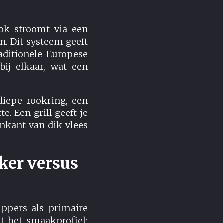
ok stroomt via een
. Dit systeem geeft
aditionele Europese
 bij elkaar, wat een
diepe rookring, een
e. Een grill geeft je
enkant van dik vlees
ker versus
ippers als primaire
t het smaakprofiel: