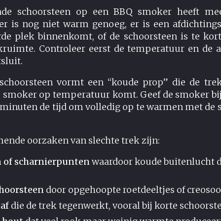
ende schoorsteen op een BBQ smoker heeft mee
r is nog niet warm genoeg, er is een afdichtin
rde plek binnenkomt, of de schoorsteen is te kort
kruimte. Controleer eerst de temperatuur en de af
sluit.
schoorsteen vormt een “koude prop” die de trek 
e smoker op temperatuur komt. Geef de smoker bij 
minuten de tijd om volledig op te warmen met de 
nde oorzaken van slechte trek zijn:
 of scharnierpunten
waardoor koude buitenlucht 
choorsteen
door opgehoopte roetdeeltjes of creosoo
af
die de trek tegenwerkt, vooral bij korte schoors