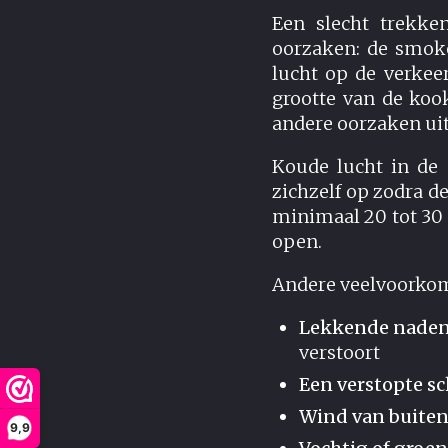
Een slecht trekk
oorzaken: de smoke
lucht op de verkee
grootte van de koo
andere oorzaken uit
Koude lucht in de 
zichzelf op zodra d
minimaal 20 tot 30 
open.
Andere veelvoorkome
Lekkende naden
verstoort
Een verstopte s
Wind van buiten
9,9