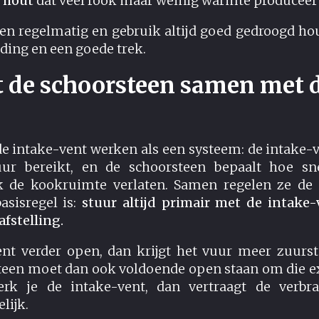
n hout
dat veel rook maar weinig warmte produceer
en regelmatig en gebruik altijd goed gedroogd ho
nding en een goede trek.
 de schoorsteen samen met d
e intake-vent werken als een systeem: de intake-
uur bereikt, en de schoorsteen bepaalt hoe sn
k de kookruimte verlaten. Samen regelen ze de
asisregel is:
stuur altijd primair met de intake
afstelling.
vent verder open, dan krijgt het vuur meer zuurst
steen moet dan ook voldoende open staan om die e
erk je de intake-vent, dan vertraagt de verbr
lijk.