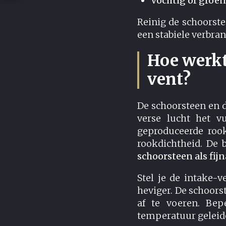
Vochtig of groe
Reinig de schoorste
een stabiele verbra
Hoe werkt
vent?
De schoorsteen en d
verse lucht het v
geproduceerde roo
rookdichtheid. De b
schoorsteen als fijn
Stel je de intake-
heviger. De schoor
af te voeren. Bep
temperatuur geleide