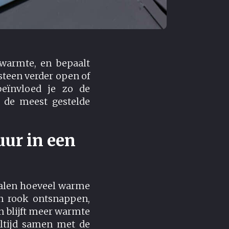
warmte, en bepaalt
rsteen verder open of
beïnvloed je zo de
e de meest gestelde
uur in een
palen hoeveel warme
en rook ontsnappen,
an blijft meer warmte
altijd samen met de