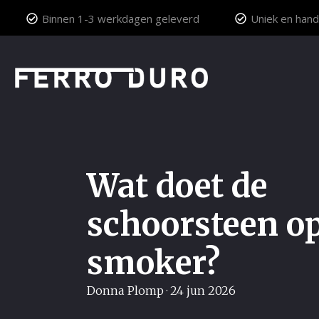
Binnen 1-3 werkdagen geleverd
Uniek en hand
Wat doet de
schoorsteen o
smoker?
Donna Plomp
·
24 jun 2026