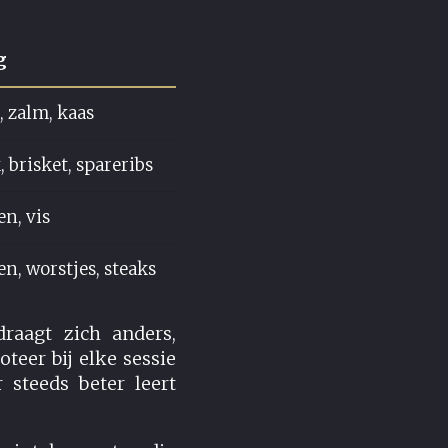
g
 zalm, kaas
, brisket, spareribs
en, vis
en, worstjes, steaks
raagt zich anders,
teer bij elke sessie
 steeds beter leert