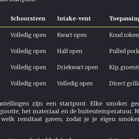
Schoorsteen
Intake-vent
Toepassin
Volledig open
Kwart open
Koud roken,
Volledig open
Half open
Pulled pork
Volledig open
Driekwart open
Kip, groent
Volledig open
Volledig open
Direct grill
stellingen zijn een startpunt. Elke smoker ged
grootte, het materiaal en de buitentemperatuur. No
 welk resultaat gaven, zodat je je eigen smoker