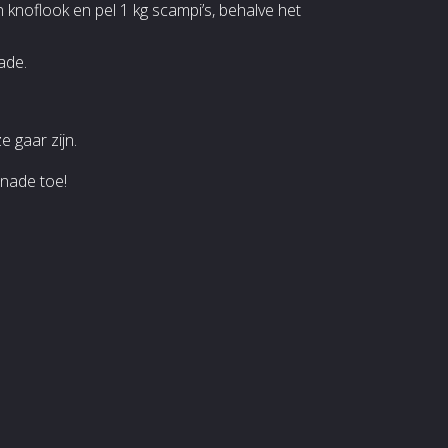
n knoflook en pel 1 kg scampi’s, behalve het
ade.
 gaar zijn.
inade toe!