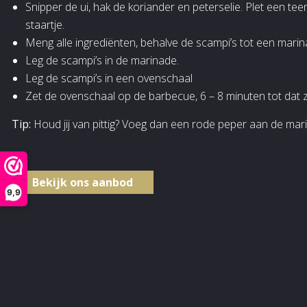
Snipper de ui, hak de koriander en peterselie. Plet een tee
staartje.
Meng alle ingrediënten, behalve de scampi’s tot een marin
Leg de scampi’s in de marinade.
Leg de scampi’s in een ovenschaal
Zet de ovenschaal op de barbecue, 6 – 8 minuten tot dat ze
Tip:
Houd jij van pittig? Voeg dan een rode peper aan de mar
Bekijk ons aanbod
9,9