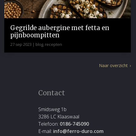
Gegrilde aubergine met fetta en
pijnboompitten
27 sep 2023
|
blog
,
recepten
Naar overzicht
Contact
Smidsweg 1b
n
3286 LC Klaaswaal
Telefoon:
0186-745090
E-mail:
info@ferro-duro.com