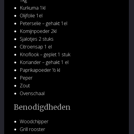
Kurkuma 1kl
Olijfolie 1el
Peterselie – gehakt 1el
Komijnpoeder 2kl
Sjalotjes 2 stuks
Citroensap 1 el
Knoflook – geplet 1 stuk
Koriander – gehakt 1 el
Paprikapoeder ½ kl
Peper
Zout
Ovenschaal
Benodigdheden
Woodchipper
Grill rooster