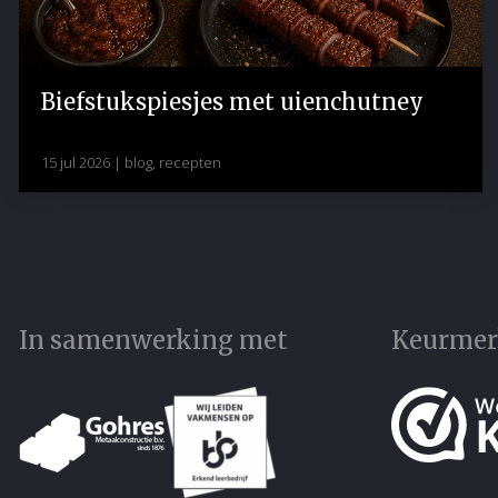
Biefstukspiesjes met uienchutney
15 jul 2026
|
blog
,
recepten
In samenwerking met
Keurme