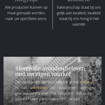
Alle producten kunnen op
Vakmanschap staat bij ons
maat gemaakt worden,
gelijk aan kwaliteit, kwaliteit
naar uw specifieke wens.
staat bij ons hoog in het
vaandel.
Sfeervolle avonden beleven
met uw eigen vuurkof
De vuurkorven zijn beschikbaar in het
rond
of
in het
vierkant
. De vuurkorven worden
gepresenteerd met ‘The Fireplace’. Wilt u een
vuurkorf laten personaliseren? Dat kan!